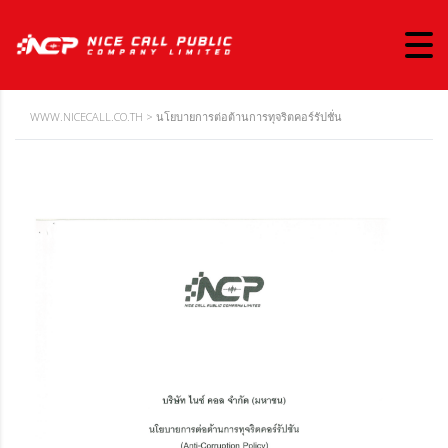
WWW.NICECALL.CO.TH
>
นโยบายการต่อต้านการทุจริตคอร์รัปชั่น